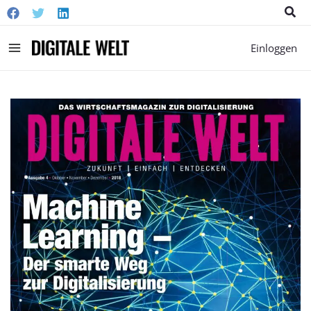
Suc
Main
Einloggen
Menu