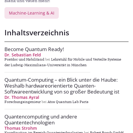
Blank und vielen mehr!
Machine-Learning & AI
Inhaltsverzeichnis
Become Quantum Ready!
Dr. Sebastian Feld
Postdoc und Habilitand
bei
Lehrstuhl für Mobile und Verteilte Systeme
der Ludwig-Maximilians-Universität in München
Quantum-Computing – ein Blick unter die Haube:
Weshalb hardwareorientierte Quanten-
Softwareentwicklung von so großer Bedeutung ist
Dr. Thomas Ayral
Forschungsingenieur
bei
Atos Quantum Lab Paris
Quantencomputing und andere
Quantentechnologien
Thomas Strohm
Koordination im Bereich Quantentechnologien
bei
Robert Bosch GmbH