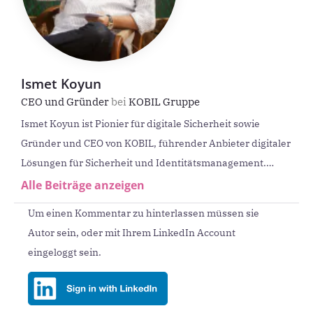
Ismet Koyun
CEO und Gründer
bei
KOBIL Gruppe
Ismet Koyun ist Pionier für digitale Sicherheit sowie
Gründer und CEO von KOBIL, führender Anbieter digitaler
Lösungen für Sicherheit und Identitätsmanagement.
Koyun setzt sich für die digitale Souveränität Europas ein.
Alle Beiträge anzeigen
Sein Fokus liegt darauf, Europa digital abzusichern – mit
Um einen Kommentar zu hinterlassen müssen sie
europäischen Sicherheitsprodukten.
Autor sein, oder mit Ihrem LinkedIn Account
eingeloggt sein.