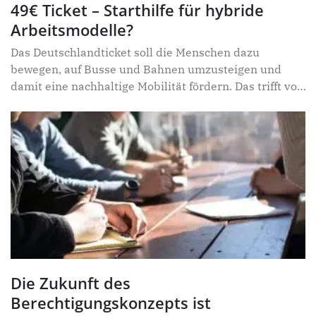
49€ Ticket – Starthilfe für hybride
Hürden. Trotzdem kann Digitalisierung gelingen – mit
Arbeitsmodelle?
Eigeninitiative und nachhaltigen
Finanzierungskonzepten.
Das Deutschlandticket soll die Menschen dazu
bewegen, auf Busse und Bahnen umzusteigen und
damit eine nachhaltige Mobilität fördern. Das trifft vor
allem auf Berufspendelnde zu: Eine aktuelle
Auswertung von Mobilitätsdaten des
Mobilfunkanbieters O2 Telefónica zeigt, dass sich das
49-Euro-Ticket bereits positiv auf das
Verkehrsaufkommen in Deutschland auswirkt.
Die Zukunft des
Berechtigungskonzepts ist