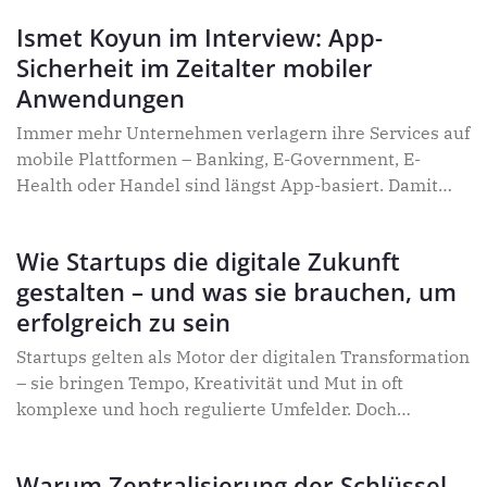
Zwischen großen Erwartungen und wachsenden
Ismet Koyun im Interview: App-
Sorgen spricht Ismet Koyun über Risiken,
Sicherheit im Zeitalter mobiler
Sicherheitsfragen – und darüber, warum KI vor allem
dann eine Chance ist, wenn sie verantwortungsvoll
Anwendungen
eingesetzt wird.
Immer mehr Unternehmen verlagern ihre Services auf
mobile Plattformen – Banking, E-Government, E-
Health oder Handel sind längst App-basiert. Damit
wachsen aber auch die Sicherheitsrisiken.
Schwachstellen in mobilen Anwendungen gehören
Wie Startups die digitale Zukunft
heute zu den häufigsten Einfallstoren für
gestalten – und was sie brauchen, um
Cyberangriffe. Gleichzeitig fehlt es vielen
Organisationen an Ressourcen, um komplexe
erfolgreich zu sein
Sicherheitsarchitekturen eigenständig umzusetzen.
Startups gelten als Motor der digitalen Transformation
Über automatisierte Schutzmechanismen, die Rolle
– sie bringen Tempo, Kreativität und Mut in oft
von Security-as-a-Service und den Zusammenhang
komplexe und hoch regulierte Umfelder. Doch
zwischen Vertrauen, Datenschutz und digitaler
zwischen innovativer Idee und marktfähigem Produkt
Resilienz spricht Ismet Koyun im Interview.
liegen viele Hürden: von Sicherheitsanforderungen
Warum Zentralisierung der Schlüssel