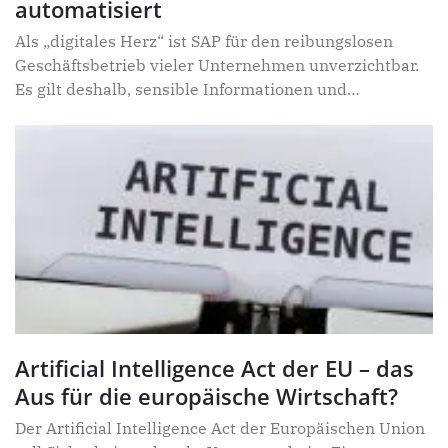
automatisiert
Als „digitales Herz“ ist SAP für den reibungslosen
Geschäftsbetrieb vieler Unternehmen unverzichtbar.
Es gilt deshalb, sensible Informationen und
Kernprozesse zu schützen – nicht nur vor
Cyberangriffen von außen, sondern auch vor internen
Risiken. Doch viele Unternehmen scheuen den
Aufwand für ein professionelles Rollen- und
Berechtigungskonzept und riskieren damit eine offene
Flanke in ihrem SAP-System. Automatisierte
Lösungen bieten hier völlig neue Ansätze für ein
Berechtigungsmanagement 2.0.
Artificial Intelligence Act der EU – das
Aus für die europäische Wirtschaft?
Der Artificial Intelligence Act der Europäischen Union