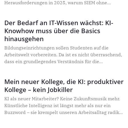
Herausforderungen in 2025, warum SIEM ohne
Kompromisse so wichtig ist, was Datenanreicherung
bedeutet und wie Unternehmen sich vor den
Der Bedarf an IT-Wissen wächst: KI-
häufigsten Störungen und Schäden besser schützen
Knowhow muss über die Basics
können.
hinausgehen
Bildungseinrichtungen sollen Studenten auf die
Arbeitswelt vorbereiten. Da ist es nicht überraschend,
dass ein grundlegendes Verständnis für die
Anwendung neuer Technologien immer wichtiger wird
– insbesondere bei KI. Im Gespräch mit Joseph
Mein neuer Kollege, die KI: produktiver
George, General Manager der IT Solutions Group bei
Kollege – kein Jobkiller
GoTo, wird klar: Die künftigen IT-Fachleute müssen
lernen, wie sie effektiv mit KI-Systemen
KI als neuer Mitarbeiter? Keine Zukunftsmusik mehr.
zusammenarbeiten können.
Künstliche Intelligenz ist längst mehr als nur ein
Buzzword – sie krempelt unseren Arbeitsalltag radikal
um. Doch wie gelingt der Spagat zwischen Hype und
echtem Mehrwert? David Evans, VP Product