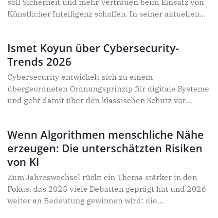
soll Sicherheit und mehr Vertrauen beim Einsatz von
Künstlicher Intelligenz schaffen. In seiner aktuellen
Version gefährdet er jedoch nicht nur die KI-
Wirtschaft, sondern Unternehmen aller Branchen
Ismet Koyun über Cybersecurity-
innerhalb der Europäischen Union wird die
Trends 2026
Wettbewerbsfähigkeit genommen, sagt KI-Experte
Carsten Kraus. Im Interview erklärt der Seriengründer,
Cybersecurity entwickelt sich zu einem
wo die wirkliche Problematik der Regulierung liegt
übergeordneten Ordnungsprinzip für digitale Systeme
und wie der AI Act umgestaltet werden muss.
und geht damit über den klassischen Schutz vor
Angriffen hinaus. Sie verbindet technische Sicherheit,
Governance-Strukturen und Fragen digitaler
Wenn Algorithmen menschliche Nähe
Souveränität zu einer Grundlage für
erzeugen: Die unterschätzten Risiken
vertrauenswürdige digitale Prozesse. Vor diesem
Hintergrund ordnet Ismet Koyun in diesem Interview
von KI
zentrale Cybersecurity-Entwicklungen aus
Zum Jahreswechsel rückt ein Thema stärker in den
strategischer Perspektive ein.
Fokus, das 2025 viele Debatten geprägt hat und 2026
weiter an Bedeutung gewinnen wird: die
gesellschaftlichen Folgen künstlicher Intelligenz.