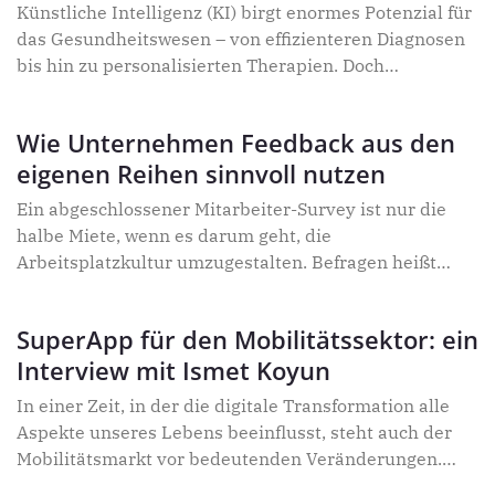
technology. In this interview, François Bitouzet,
Künstliche Intelligenz (KI) birgt enormes Potenzial für
Managing Director at Viva Technology, shares his
das Gesundheitswesen – von effizienteren Diagnosen
thoughts about how quantum breakthroughs create
bis hin zu personalisierten Therapien. Doch
both opportunities and threats.
gleichzeitig stellen regulatorische, technische und
ethische Herausforderungen die Branche vor große
Wie Unternehmen Feedback aus den
Aufgaben. Heike Hage, Expertin für Digitalisierung im
eigenen Reihen sinnvoll nutzen
Gesundheitswesen bei msg, gibt im Interview
Einblicke in die aktuellen Hürden und zeigt
Ein abgeschlossener Mitarbeiter-Survey ist nur die
Lösungsansätze auf.
halbe Miete, wenn es darum geht, die
Arbeitsplatzkultur umzugestalten. Befragen heißt
verändern! Jetzt kommt es darauf an, die Ergebnisse
zu verstehen, überzeugend zu kommunizieren und die
SuperApp für den Mobilitätssektor: ein
richtigen Maßnahmen anzustoßen. So schöpfen
Interview mit Ismet Koyun
Arbeitgeber das volle Potenzial einer
Mitarbeiterumfrage aus und zeigen ihrer Belegschaft,
In einer Zeit, in der die digitale Transformation alle
dass sie es mit der Arbeitgeberattraktivität ernst
Aspekte unseres Lebens beeinflusst, steht auch der
meinen. Silke Masurat, Gründerin der zeag GmbH und
Mobilitätsmarkt vor bedeutenden Veränderungen.
TOP JOB-Organisatorin, verrät im Interview, welche
Ismet Koyun, Gründer und CEO von KOBIL, dem