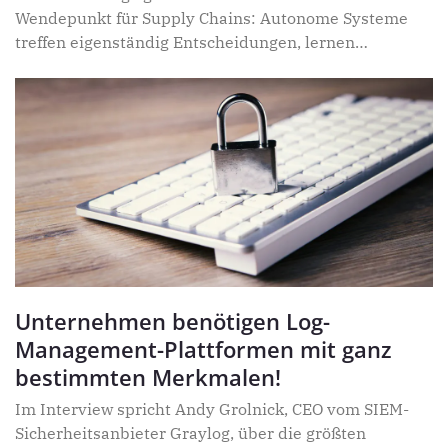
Wendepunkt für Supply Chains: Autonome Systeme
treffen eigenständig Entscheidungen, lernen
kontinuierlich und optimieren Abläufe vom Einkauf
bis zur Logistik. Damit dies erfolgreich gelingt,
müssen neben der Technologie noch viele andere
Faktoren passen. Im Interview erklärt Jochen Krüger,
Vice President Sales DACH bei JAGGAER, welche dies
sind.
Unternehmen benötigen Log-
Management-Plattformen mit ganz
bestimmten Merkmalen!
Im Interview spricht Andy Grolnick, CEO vom SIEM-
Sicherheitsanbieter Graylog, über die größten