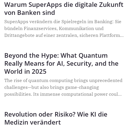
Warum SuperApps die digitale Zukunft
Management bei GoTo, weiß, worauf es ankommt: KI
von Banken sind
als produktiver Kollege, nicht als Jobkiller. Im
Interview spricht er über Chancen,
SuperApps verändern die Spielregeln im Banking: Sie
Herausforderungen und seine Vision einer
bündeln Finanzservices, Kommunikation und
partnerschaftlichen Zukunft von Mensch und
Drittangebote auf einer zentralen, sicheren Plattform –
Maschine. Wie Unternehmen KI sinnvoll und sicher
und bieten Banken neue Wachstumschancen. Im
einsetzen – und warum jetzt der perfekte Zeitpunkt
Interview erklärt Ismet Koyun, warum SuperApps die
für den Wandel ist – erfahren Sie in diesem Interview.
Beyond the Hype: What Quantum
digitale Zukunft von Banken sind, wie sie
Really Means for AI, Security, and the
Kundenerlebnisse verbessern, Cross-Selling-
Potenziale heben und dabei höchsten Datenschutz
World in 2025
gewährleisten – und was Finanzinstitute jetzt tun
The rise of quantum computing brings unprecedented
müssen, um den Anschluss nicht zu verlieren.
challenges—but also brings game-changing
possibilities. Its immense computational power could
revolutionise our approach to AI, but it could also
render today’s encryption methods obsolete. Declared
Revolution oder Risiko? Wie KI die
the “Year of Quantum Science” by the United Nations,
Medizin verändert
2025 marks a pivotal moment for this transformative