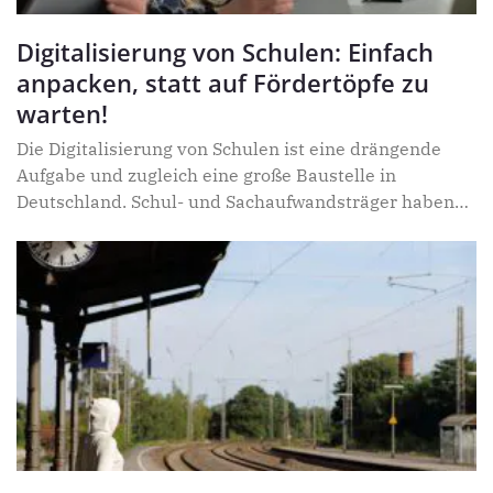
Digitalisierung von Schulen: Einfach
anpacken, statt auf Fördertöpfe zu
warten!
Die Digitalisierung von Schulen ist eine drängende
Aufgabe und zugleich eine große Baustelle in
Deutschland. Schul- und Sachaufwandsträger haben
noch immer mit einigen Schwierigkeiten zu kämpfen,
wenn es um die Umsetzung geht. Eine der größten
Herausforderungen ist sicherlich die Finanzierung.
Denn für die kommunalen Haushalte stellen die
digitale Ausstattung und schnelles Internet an
Schulen neben dem Bau und Unterhalt der Gebäude
einen der größten Ausgabenposten dar. Von der Politik
aufgelegte Förderprogramme forcieren die
Digitalisierung zwar. Aber komplizierte Auflagen,
mangelnde Planungssicherheit oder fehlendes IT-
Personal sind für Sachaufwandsträger häufig zu hohe