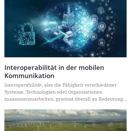
schneller digital transformieren und mit der
Konkurrenz mithalten müssen.
Interoperabilität in der mobilen
Kommunikation
Interoperabilität, also die Fähigkeit verschiedener
Systeme, Technologien oder Organisationen
zusammenzuarbeiten, gewinnt überall an Bedeutung:
Die Europäische Union (EU) etwa will mit dem Gesetz
für ein interoperables Europa einen
länderübergreifenden Datenaustausch ermöglichen
und zugleich mit dem EU Digital Markets Act (DMA)