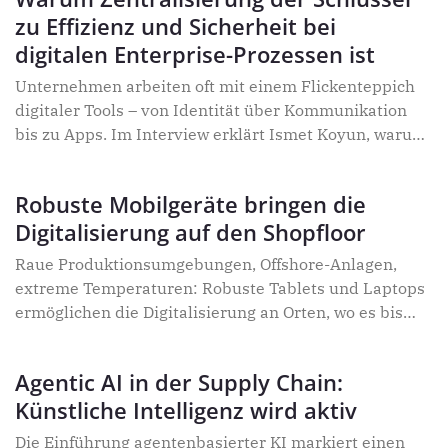
über Compliance bis hin zu technischer Skalierbarkeit.
zu Effizienz und Sicherheit bei
Im Gespräch erklärt Unternehmer Ismet Koyun,
warum Gründer entscheidend für den digitalen
digitalen Enterprise-Prozessen ist
Fortschritt sind, welche Rahmenbedingungen sie
Unternehmen arbeiten oft mit einem Flickenteppich
brauchen und wie sie mit modernen Technologien
digitaler Tools – von Identität über Kommunikation
schneller, sicherer und effizienter von der Idee zur
bis zu Apps. Im Interview erklärt Ismet Koyun, warum
Umsetzung gelangen können.
die Zukunft in der Zentralisierung liegt, welche
Vorteile sie bringt und wie Risiken dadurch reduziert
Robuste Mobilgeräte bringen die
werden.
Digitalisierung auf den Shopfloor
Raue Produktionsumgebungen, Offshore-Anlagen,
extreme Temperaturen: Robuste Tablets und Laptops
ermöglichen die Digitalisierung an Orten, wo es bis
dato kaum umsetzbar war. Die mobilen Geräte sind
langlebig und gewähren hohe Sicherheit und
Agentic AI in der Supply Chain:
umfassende Vernetzung – auch und gerade unter
Künstliche Intelligenz wird aktiv
widrigen Bedingungen. Was können die sogenannten
Rugged Devices?
Die Einführung agentenbasierter KI markiert einen