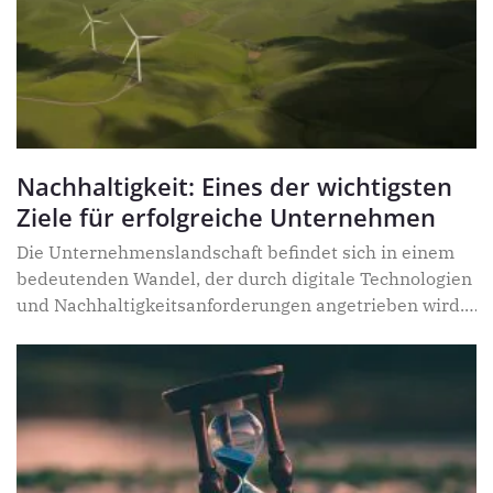
Kommunikations-Monopole aufbrechen.
Interoperabilität setzt jedoch gemeinsame technische
Standards voraus. Dabei zeigt sich eine deutliche
Entwicklung im Bereich der Messaging-Standards –
ein wichtiger Meilenstein in der mobilen
Kommunikation. Ein Interview mit Tobias Stepan,
Gründer und Geschäftsführer der Teamwire GmbH.
Nachhaltigkeit: Eines der wichtigsten
Ziele für erfolgreiche Unternehmen
Die Unternehmenslandschaft befindet sich in einem
bedeutenden Wandel, der durch digitale Technologien
und Nachhaltigkeitsanforderungen angetrieben wird.
In diesem dynamischen Umfeld sind Organisationen
gezwungen, innovative Wertmodelle zu entwickeln, die
Digitalisierung und Nachhaltigkeitsprinzipien
miteinander verbinden, um wettbewerbsfähig und
relevant zu bleiben. Die nachfolgenden Themen sind
dabei besonders wichtig.