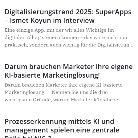
Strategien die Mitarbeiterzufriedenheit nachhaltig
Weltmarktführer für digitale Identitäts- und mobile
steigern.
Digitalisierungstrend 2025: SuperApps
Sicherheitslösungen, gibt uns Einblicke in die Zukunft
– Ismet Koyun im Interview
der Mobilität und die Rolle von SuperApps.
Eine einzige App, mit der wir alles Wichtige im
digitalen Alltag steuern können – das wäre nicht nur
praktisch, sondern auch wichtig für die Digitalisierung
Deutschlands. Die gute Nachricht: Solche sogenannten
SuperApps gibt es bereits und sie sind der zentrale
Darum brauchen Marketer ihre eigene
Trend für die Digitalisierung 2025. Warum
KI-basierte Marketinglösung!
Deutschland nur mit einer App für alles wirklich
digital werden kann, erläutert Ismet Koyun von KOBIL
Darum brauchen Marketer ihre eigene KI-basierte
im Interview.
Marketinglösung! Nennen Sie uns die drei
wichtigsten Gründe, warum Marketer künstliche
Intelligenz in ihrer täglichen Arbeit einsetzen
Prozesserkennung mittels KI und -
management spielen eine zentrale