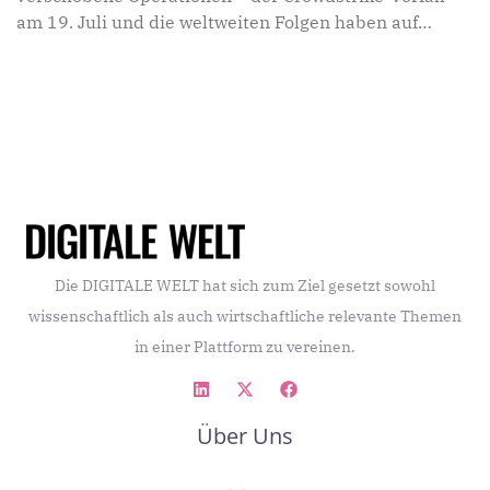
am 19. Juli und die weltweiten Folgen haben auf
alarmierende Weise offengelegt, wie verwundbar
unsere digitalen Infrastrukturen sind. Ein globaler
Schock, ein Weckruf für die IT-Branche. Warum es
unerlässlich ist, Cybersicherheit und digitale
Unabhängigkeit als zentrale Bestandteile unserer Welt
zu stärken, erläutert Ismet Koyun von KOBIL im
Interview.
Die DIGITALE WELT hat sich zum Ziel gesetzt sowohl
wissenschaftlich als auch wirtschaftliche relevante Themen
in einer Plattform zu vereinen.
Über Uns