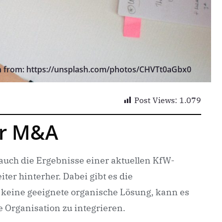
n from: https://unsplash.com/photos/CHVTt0aGbx0
Post Views:
1.079
ber M&A
 auch die Ergebnisse einer aktuellen KfW-
ter hinterher. Dabei gibt es die
 keine geeignete organische Lösung, kann es
 Organisation zu integrieren.