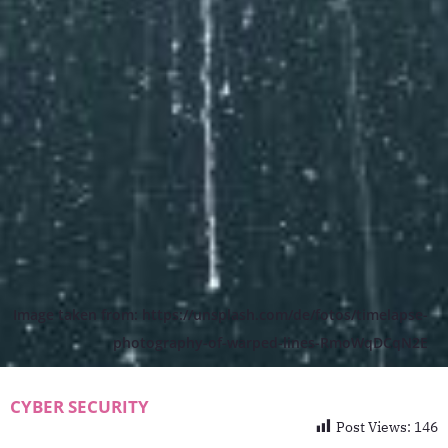
Image taken from: https://unsplash.com/de/fotos/timelapse-
photography-of-warped-lines-RmoWqDCqN2E
CYBER SECURITY
Post Views:
146