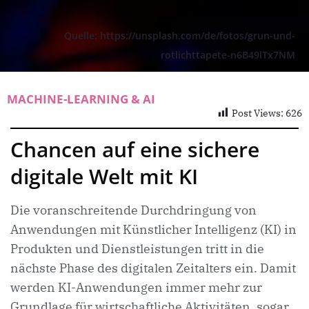
Quelle: https://unsplash.com/de/fotos/grun-und-
rotlichttapete-n6B49lTx7NM
MACHINE-LEARNING & AI
Post Views:
626
Chancen auf eine sichere
digitale Welt mit KI
Die voranschreitende Durchdringung von
Anwendungen mit Künstlicher Intelligenz (KI) in
Produkten und Dienstleistungen tritt in die
nächste Phase des digitalen Zeitalters ein. Damit
werden KI-Anwendungen immer mehr zur
Grundlage für wirtschaftliche Aktivitäten, sogar