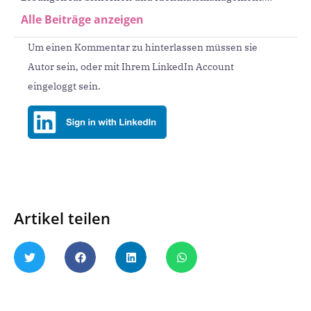
Koyun setzt sich für die digitale Souveränität Europas ein.
Alle Beiträge anzeigen
Sein Fokus liegt darauf, Europa digital abzusichern – mit
Um einen Kommentar zu hinterlassen müssen sie
europäischen Sicherheitsprodukten.
Autor sein, oder mit Ihrem LinkedIn Account
eingeloggt sein.
Artikel teilen