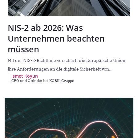
NIS-2 ab 2026: Was
Unternehmen beachten
müssen
Mit der NIS-2-Richtlinie verschärft die Europäische Union
ihre Anforderungen an die digitale Sicherheit von
Ismet Koyun
Unternehmen grundlegend. Was lange als technische
CEO und Gründer
bei
KOBIL Gruppe
Disziplin der IT-Abteilungen galt,