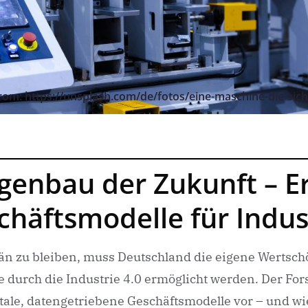
rom: https://unsplash.com/de/fotos/eine-maschine-die-si
enbau der Zukunft – Erf
häftsmodelle für Indust
n zu bleiben, muss Deutschland die eigene Wertschö
 durch die Industrie 4.0 ermöglicht werden. Der Fors
tale, datengetriebene Geschäftsmodelle vor – und wie