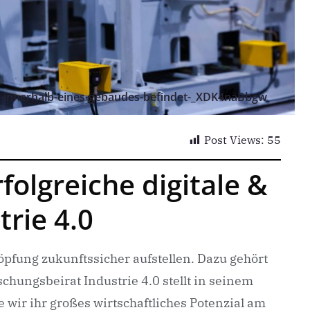
ch-innerhalb-eines-gebaudes-befindet-_XDK4naBbgw
Post Views:
55
olgreiche digitale &
rie 4.0
pfung zukunftssicher aufstellen. Dazu gehört
chungsbeirat Industrie 4.0 stellt in seinem
 wir ihr großes wirtschaftliches Potenzial am