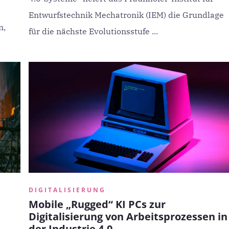
Entwurfstechnik Mechatronik (IEM) die Grundlage
n,
für die nächste Evolutionsstufe ...
DIGITALISIERUNG
Mobile „Rugged“ KI PCs zur
Digitalisierung von Arbeitsprozessen in
der Industrie 4.0