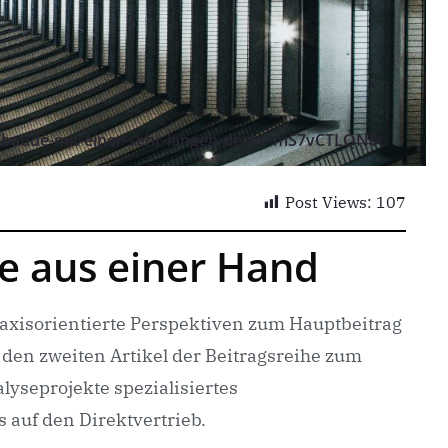
gebaude-mit-einer-sehr-langen-decke-mS7vCTLQN6c
Post Views:
107
e aus einer Hand
raxisorientierte Perspektiven zum Hauptbeitrag
m den zweiten Artikel der Beitragsreihe zum
yseprojekte spezialisiertes
 auf den Direktvertrieb.