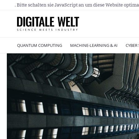
. Bitte schalten sie JavaScript an um diese Website optima
QUANTUM COMPUTING
MACHINE-LEARNING & AI
CYBER 