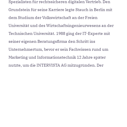
Spezialisten für rechtssicheren digitalen Vertrieb. Den
Grundstein für seine Karriere legte Stauch in Berlin mit
dem Studium der Volkswirtschaft an der Freien
Universität und des Wirtschaftsingenieurwesens an der
Technischen Universität. 1988 ging der IT-Experte mit
seiner eigenen Beratungsfirma den Schritt ins
Unternehmertum, bevor er sein Fachwissen rund um
Marketing und Informationstechnik 12 Jahre später
nutzte, um die INTERVISTA AG mitzugründen. Der
erfahrene Manager verfügt über tiefe Expertise in den
Bereichen Smart Contracts, Vertriebslösungen,
Compliance und digitale Provisionierung. Zudem war
Stauch über ein Jahrzehnt im Vorstand des deutschen
Telematikverbands TelematicsPro und wurde 2018 in den
Wirtschaftssenat des Bundesverbands der
mittelständischen Wirtschaft berufen. 2020 initiierte