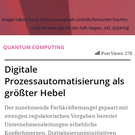
Image taken from: https://unsplash.com/de/fotos/ein-haufen-
rosa-formen-die-in-der-luft-liegen-_kfz_GQ4nVg
QUANTUM COMPUTING
Post Views:
278
Digitale
Prozessautomatisierung als
größter Hebel
Der zunehmende Fachkräftemangel gepaart mit
strengen regulatorischen Vorgaben bereitet
Unternehmensleitungen erhebliche
Kopfschmerzen. Digitalisierungsinitiativen