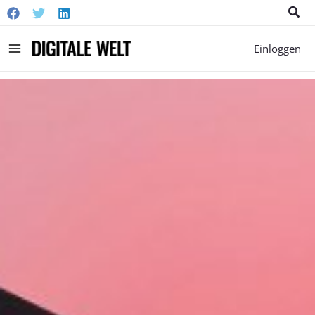
Suc
Main
Einloggen
Menu