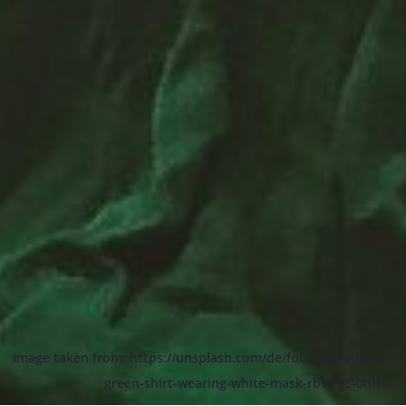
Image taken from: https://unsplash.com/de/fotos/person-in-
green-shirt-wearing-white-mask-rbDE93-0hHs