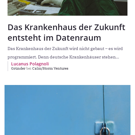
Das Krankenhaus der Zukunft
entsteht im Datenraum
Das Krankenhaus der Zukunft wird nicht gebaut – es wird
programmiert. Denn deutsche Krankenhäuser stehen
Lucanus Polagnoli
unter massivem Druck: Personalmangel, Kostenexplosion,
Gründer
bei
Calm/Storm Ventures
Bürokratie. Gleichzeitig entstehen europaweit