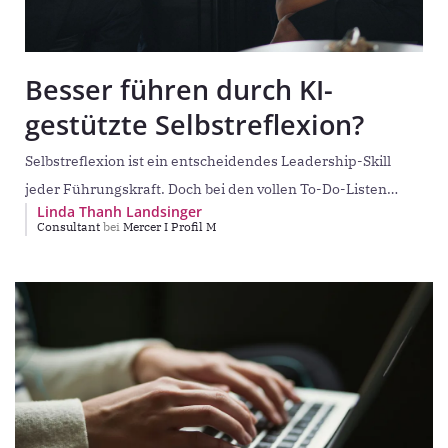
Besser führen durch KI-
gestützte Selbstreflexion?
Selbstreflexion ist ein entscheidendes Leadership-Skill
jeder Führungskraft. Doch bei den vollen To-Do-Listen
Linda Thanh Landsinger
bleibt oft wenig Zeit für die (kritische) Auseinandersetzung
Consultant
bei
Mercer I Profil M
mit dem eigenen Führungsverhalten.