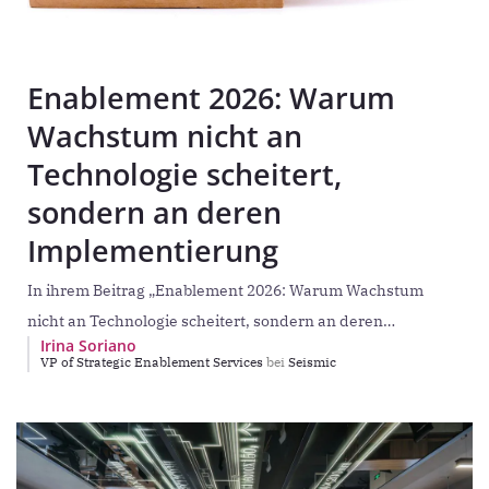
Enablement 2026: Warum
Wachstum nicht an
Technologie scheitert,
sondern an deren
Implementierung
In ihrem Beitrag „Enablement 2026: Warum Wachstum
nicht an Technologie scheitert, sondern an deren
Irina Soriano
Implementierung“ gibt Irina Soriano (VP Strategic
VP of Strategic Enablement Services
bei
Seismic
Enablement Services bei Seismic)