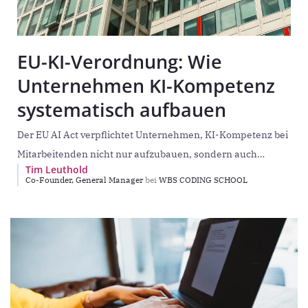
EU-KI-Verordnung: Wie
Unternehmen KI-Kompetenz
systematisch aufbauen
Der EU AI Act verpflichtet Unternehmen, KI-Kompetenz bei
Mitarbeitenden nicht nur aufzubauen, sondern auch
Tim Leuthold
nachweisbar sicherzustellen. Der Artikel zeigt die Lücke
Co-Founder, General Manager
bei
WBS CODING SCHOOL
zwischen verbreiteter KI-Nutzung