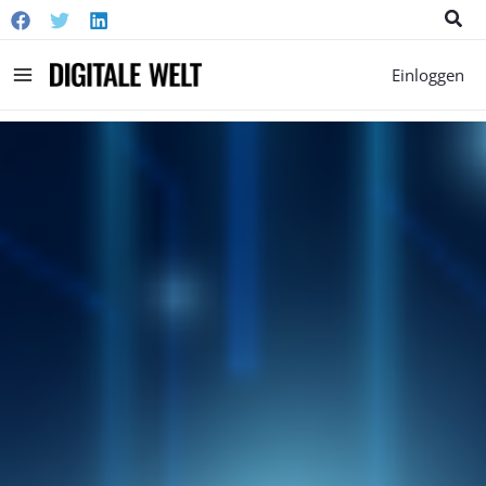
Suc
Main
Einloggen
Menu