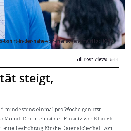
ls-t-shirt-in-der-nahe-von-menschen-rmCrHocHG88
Post Views:
544
ät steigt,
and mindestens einmal pro Woche genutzt.
o Monat. Dennoch ist der Einsatz von KI auch
en eine Bedrohung für die Datensicherheit von