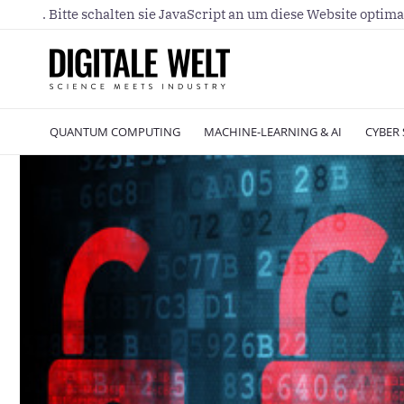
. Bitte schalten sie JavaScript an um diese Website optima
QUANTUM COMPUTING
MACHINE-LEARNING & AI
CYBER 