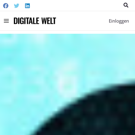
Suc
Main
Einloggen
Menu