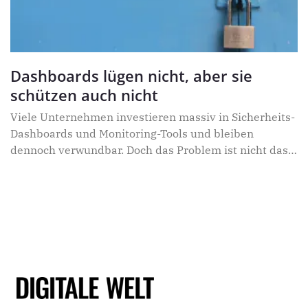
Dashboards lügen nicht, aber sie
schützen auch nicht
Viele Unternehmen investieren massiv in Sicherheits-
Dashboards und Monitoring-Tools und bleiben
dennoch verwundbar. Doch das Problem ist nicht das
Werkzeug, sondern die Denkweise dahinter. Die
ursprüngliche Logik der Netzwerksicherheit lässt sich
treffend so beschreiben: eine harte Schale, ein weicher
Kern. Der Perimeter war die Verteidigungslinie. Alles
dahinter galt per Voreinstellung als vertrauenswürdig.
Nicht weil diese Entscheidung je explizit getroffen
wurde, sondern weil das Modell sie gar nicht
erforderte. Solange die Außenhülle hart blieb, durfte
der Kern weich bleiben.