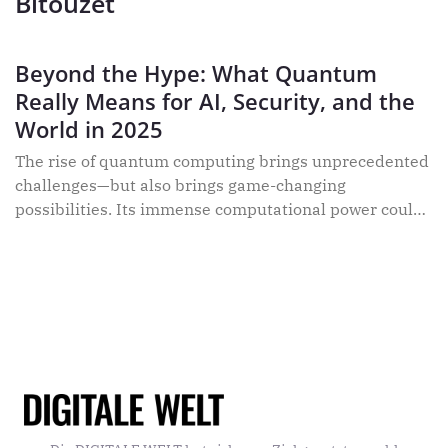
Bitouzet
Beyond the Hype: What Quantum
Really Means for AI, Security, and the
World in 2025
The rise of quantum computing brings unprecedented
challenges—but also brings game-changing
possibilities. Its immense computational power could
revolutionise our approach to AI, but it could also
render today’s encryption methods obsolete. Declared
the “Year of Quantum Science” by the United Nations,
2025 marks a pivotal moment for this transformative
technology. In this interview, François Bitouzet,
Managing Director at Viva Technology, shares his
thoughts about how quantum breakthroughs create
both opportunities and threats.