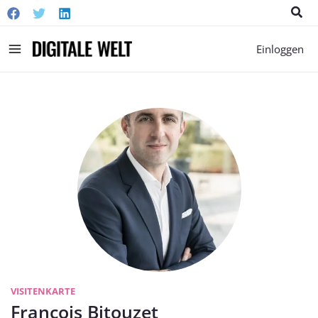
Suc
Main
Einloggen
Menu
VISITENKARTE
Francois Bitouzet