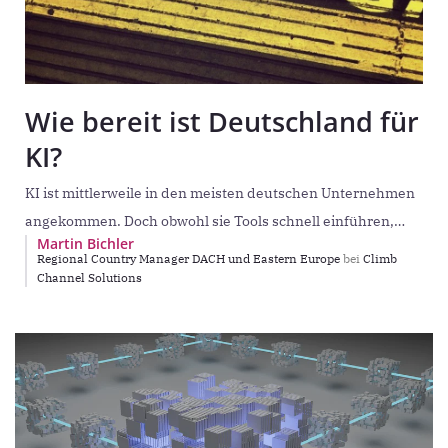
Wie bereit ist Deutschland für
KI?
KI ist mittlerweile in den meisten deutschen Unternehmen
angekommen. Doch obwohl sie Tools schnell einführen,
Martin Bichler
bleiben klare Regeln, Sicherheitskonzepte und
Regional Country Manager DACH und Eastern Europe
bei
Climb
Verantwortlichkeiten oft auf der
Channel Solutions