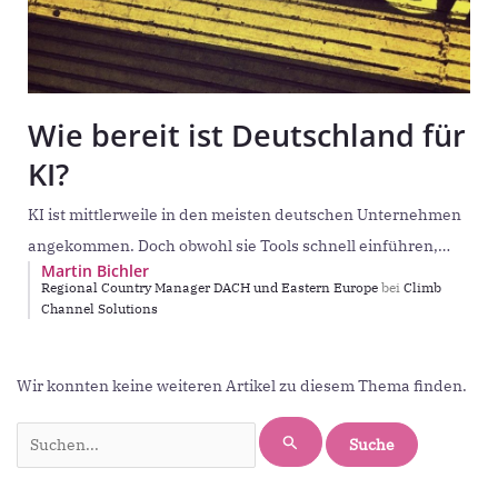
Wie bereit ist Deutschland für
KI?
KI ist mittlerweile in den meisten deutschen Unternehmen
angekommen. Doch obwohl sie Tools schnell einführen,
Martin Bichler
bleiben klare Regeln, Sicherheitskonzepte und
Regional Country Manager DACH und Eastern Europe
bei
Climb
Verantwortlichkeiten oft auf der
Channel Solutions
Suchen
Wir konnten keine weiteren Artikel zu diesem Thema finden.
nach: