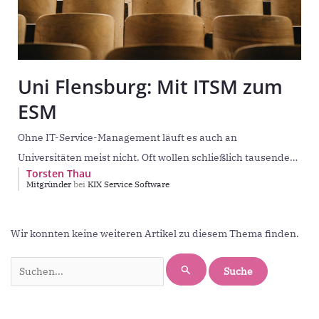
Uni Flensburg: Mit ITSM zum
ESM
Ohne IT-Service-Management läuft es auch an
Universitäten meist nicht. Oft wollen schließlich tausende
Torsten Thau
Studenten und hunderte Mitarbeiter mit dem passenden
Mitgründer
bei
KIX Service Software
Equipment versorgt werden. Auch
Suchen
Wir konnten keine weiteren Artikel zu diesem Thema finden.
nach: