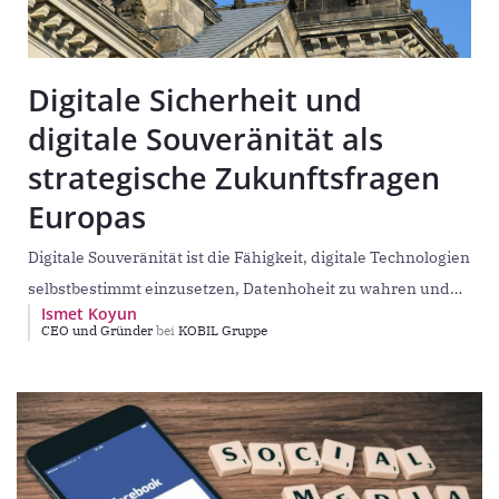
Digitale Sicherheit und
digitale Souveränität als
strategische Zukunftsfragen
Europas
Digitale Souveränität ist die Fähigkeit, digitale Technologien
selbstbestimmt einzusetzen, Datenhoheit zu wahren und
Ismet Koyun
eigene rechtliche sowie sicherheitstechnische Standards
CEO und Gründer
bei
KOBIL Gruppe
durchzusetzen. Sie zielt nicht auf Abschottung,