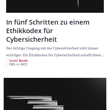
In fünf Schritten zu einem
Ethikkodex für
Cybersicherheit
Der richtige Umgang mit der Cybersicherheit wird immer
wichtiger. Ein Ethikkodex für Cybersicherheit schafft klare
Scott Beale
Leitlinien für verantwortungsvolle Entscheidungen in
CEO
bei
ISC2
komplexen und kritischen Situationen.