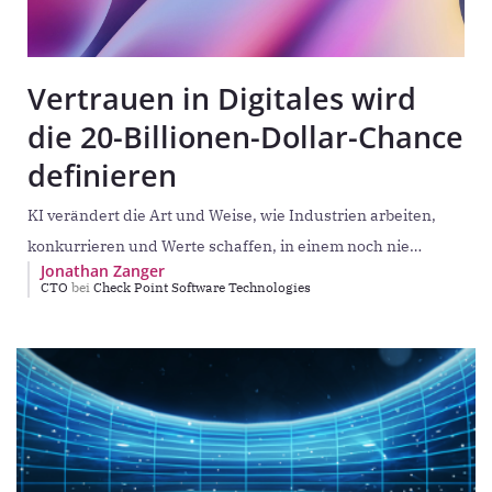
Vertrauen in Digitales wird
die 20-Billionen-Dollar-Chance
definieren
KI verändert die Art und Weise, wie Industrien arbeiten,
konkurrieren und Werte schaffen, in einem noch nie
Jonathan Zanger
dagewesenen Tempo. Prognosen der Marktanalysten von
CTO
bei
Check Point Software Technologies
IDC