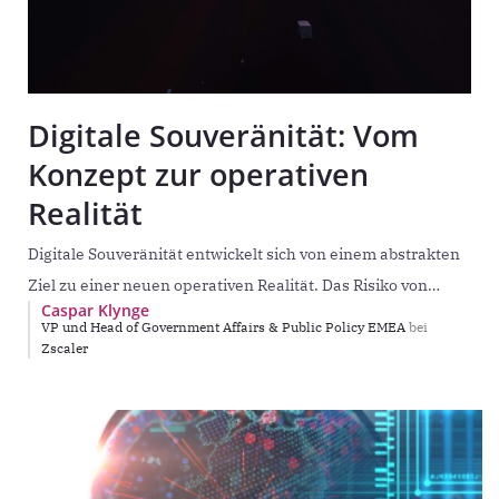
Digitale Souveränität: Vom
Konzept zur operativen
Realität
Digitale Souveränität entwickelt sich von einem abstrakten
Ziel zu einer neuen operativen Realität. Das Risiko von
Caspar Klynge
Sanktionen, rechtlichen Divergenzen und Cyber-
VP und Head of Government Affairs & Public Policy EMEA
bei
Disruptionen wird auf Vorstandsebene
Zscaler