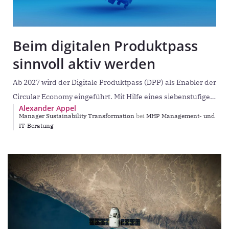
Beim digitalen Produktpass
sinnvoll aktiv werden
Ab 2027 wird der Digitale Produktpass (DPP) als Enabler der
Circular Economy eingeführt. Mit Hilfe eines siebenstufigen
Alexander Appel
Vorgehensmodells können Unternehmen den Aufwand
Manager Sustainability Transformation
bei
MHP Management- und
beim Sammeln
IT-Beratung