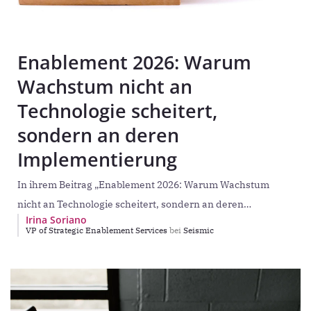
Enablement 2026: Warum
Wachstum nicht an
Technologie scheitert,
sondern an deren
Implementierung
In ihrem Beitrag „Enablement 2026: Warum Wachstum
nicht an Technologie scheitert, sondern an deren
Irina Soriano
Implementierung“ gibt Irina Soriano (VP Strategic
VP of Strategic Enablement Services
bei
Seismic
Enablement Services bei Seismic)