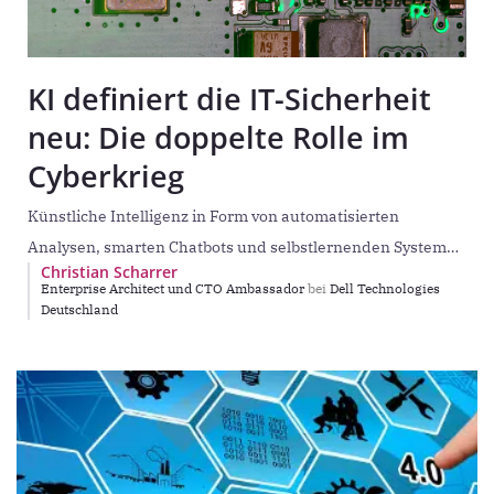
KI definiert die IT-Sicherheit
neu: Die doppelte Rolle im
Cyberkrieg
Künstliche Intelligenz in Form von automatisierten
Analysen, smarten Chatbots und selbstlernenden Systemen
Christian Scharrer
steigert die Produktivität massiv, eröffnet gleichzeitig aber
Enterprise Architect und CTO Ambassador
bei
Dell Technologies
auch ganz neue Möglichkeiten für
Deutschland