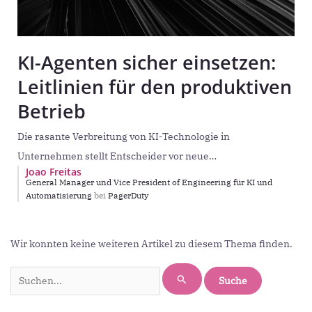
KI-Agenten sicher einsetzen:
Leitlinien für den produktiven
Betrieb
Die rasante Verbreitung von KI-Technologie in
Unternehmen stellt Entscheider vor neue
Joao Freitas
Herausforderungen. Sie suchen permanent nach der
General Manager und Vice President of Engineering für KI und
nächsten Innovation, die einen hohen ROI verspricht.
Automatisierung
bei
PagerDuty
Suchen
Wir konnten keine weiteren Artikel zu diesem Thema finden.
nach: