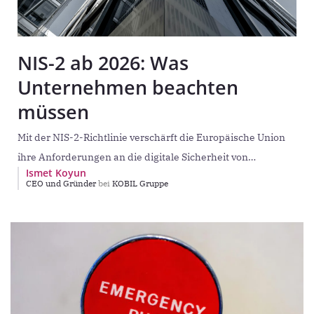
NIS-2 ab 2026: Was
Unternehmen beachten
müssen
Mit der NIS-2-Richtlinie verschärft die Europäische Union
ihre Anforderungen an die digitale Sicherheit von
Ismet Koyun
Unternehmen grundlegend. Was lange als technische
CEO und Gründer
bei
KOBIL Gruppe
Disziplin der IT-Abteilungen galt,