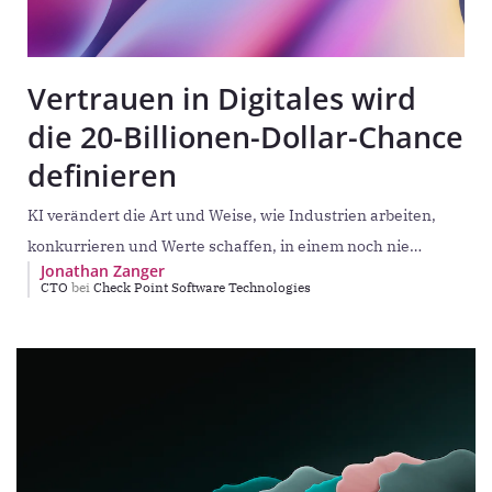
Vertrauen in Digitales wird
die 20-Billionen-Dollar-Chance
definieren
KI verändert die Art und Weise, wie Industrien arbeiten,
konkurrieren und Werte schaffen, in einem noch nie
Jonathan Zanger
dagewesenen Tempo. Prognosen der Marktanalysten von
CTO
bei
Check Point Software Technologies
IDC