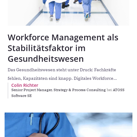
Workforce Management als
Stabilitätsfaktor im
Gesundheitswesen
Das Gesundheitswesen steht unter Druck: Fachkräfte
fehlen, Kapazitäten sind knapp. Digitales Workforce
Colin Richter
Management kann helfen, vorhandene Ressourcen besser
Senior Project Manager, Strategy & Process Consulting
bei
ATOSS
zu nutzen und mehr Zeit für
Software SE