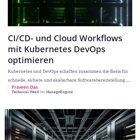
CI/CD- und Cloud Workflows
mit Kubernetes DevOps
optimieren
Kubernetes und DevOps schaffen zusammen die Basis für
schnelle, sichere und skalierbare Softwarebereitstellung.
Praveen Das
Kubernetes automatisiert Deployments, Skalierung,
Technical Head
bei
ManageEngine
Rollbacks und Ressourcenverteilung, während DevOps
konsistente CI/CD-