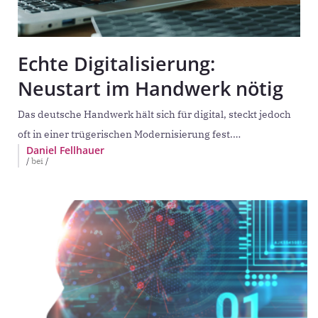
Echte Digitalisierung:
Neustart im Handwerk nötig
Das deutsche Handwerk hält sich für digital, steckt jedoch
oft in einer trügerischen Modernisierung fest.
Daniel Fellhauer
Seriengründer und CEO Daniel Fellhauer widerspricht der
/
bei
/
gängigen These