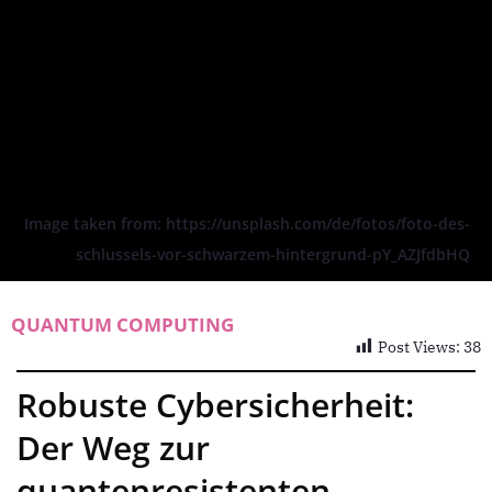
Image taken from: https://unsplash.com/de/fotos/foto-des-
schlussels-vor-schwarzem-hintergrund-pY_AZJfdbHQ
QUANTUM COMPUTING
Post Views:
38
Robuste Cybersicherheit:
Der Weg zur
quantenresistenten