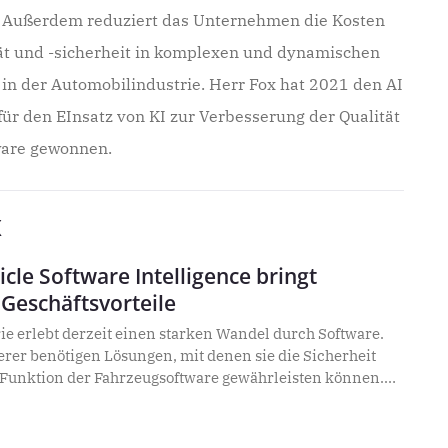
. Außerdem reduziert das Unternehmen die Kosten
tät und -sicherheit in komplexen und dynamischen
in der Automobilindustrie. Herr Fox hat 2021 den AI
ür den EInsatz von KI zur Verbesserung der Qualität
ware gewonnen.
x
icle Software Intelligence bringt
Geschäftsvorteile
ie erlebt derzeit einen starken Wandel durch Software.
erer benötigen Lösungen, mit denen sie die Sicherheit
 Funktion der Fahrzeugsoftware gewährleisten können.
ftware Intelligence hilft ihnen dabei,
en zu verstehen, überflüssigen Code zu entdecken und
ieren.