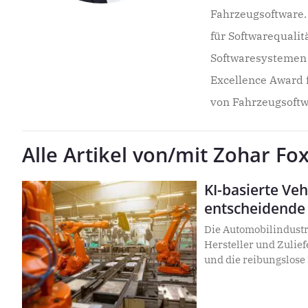
Fahrzeugsoftware
für Softwarequali
Softwaresystemen 
Excellence Award f
von Fahrzeugsoft
Alle Artikel von/mit Zohar Fo
KI-basierte Veh
entscheidende 
Die Automobilindustr
Hersteller und Zulief
und die reibungslose
KI-basierte Vehicle So
Softwareabhängigkeit
Updates zu dokument