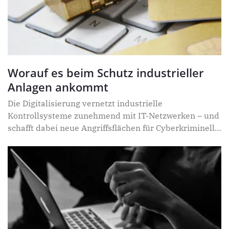
Worauf es beim Schutz industrieller
Anlagen ankommt
Die Digitalisierung vernetzt industrielle
Kontrollsysteme zunehmend mit IT-Netzwerken – und
schafft dabei neue Angriffsflächen für Cyberkriminelle.
Veraltete OT-Systeme ohne moderne
Sicherheitsfunktionen werden zur Achillesferse.
Ransomware-Gruppen und staatliche Akteure nehmen
kritische Infrastrukturen gezielt ins Visier. Der Schutz
erfordert intelligente Strategien: Asset-
Inventarisierung, risikobasierte
Schwachstellenpriorisierung, Netzwerksegmentierung
und proaktive Bedrohungserkennung. Das Worst-