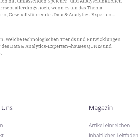
gien mit umfassenden Speicher- und Analysefunktionen
errscht allerdings noch, wenn es um das Thema
rn, Geschäftsführer des Data & Analytics-Experten
ansparenz sowie Ordnung bei der Planung und
men. Welche technologischen Trends und Entwicklungen
er des Data & Analytics-Experten¬hauses QUNIS und
.
 Uns
Magazin
on
Artikel einreichen
kt
Inhaltlicher Leitfaden