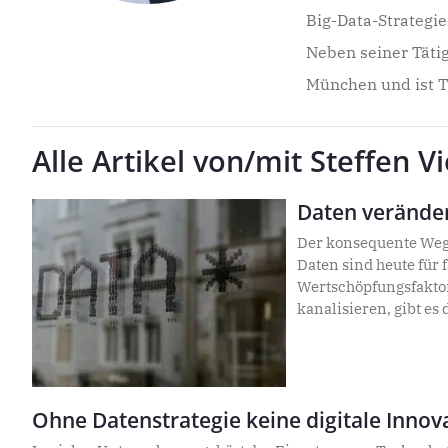
Big-Data-Strategi
Neben seiner Tätig
München und ist Tr
Alle Artikel von/mit Steffen V
Daten verände
Der konsequente We
Daten sind heute für 
Wertschöpfungsfakto
kanalisieren, gibt es
Ein Blick in die Prax
Ohne Datenstrategie keine digitale Innov