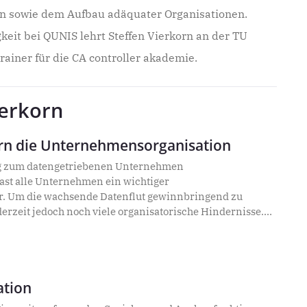
en sowie dem Aufbau adäquater Organisationen.
keit bei QUNIS lehrt Steffen Vierkorn an der TU
ainer für die CA controller akademie.
ierkorn
rn die Unternehmensorganisation
g zum datengetriebenen Unternehmen
fast alle Unternehmen ein wichtiger
r. Um die wachsende Datenflut gewinnbringend zu
 derzeit jedoch noch viele organisatorische Hindernisse.
is zeigt, wo die Herausforderungen und Lösungen liegen.
ation