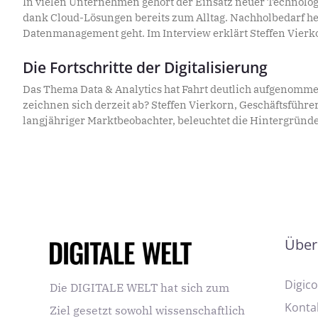
In vielen Unternehmen gehört der Einsatz neuer Technolo
dank Cloud-Lösungen bereits zum Alltag. Nachholbedarf h
Datenmanagement geht. Im Interview erklärt Steffen Vierko
QUNIS, wie eine unternehmensweite Datenstrategie für Tr
Umsetzung von Dateninitiativen sorgen kann.
Die Fortschritte der Digitalisierung
Das Thema Data & Analytics hat Fahrt deutlich aufgenom
zeichnen sich derzeit ab? Steffen Vierkorn, Geschäftsführ
langjähriger Marktbeobachter, beleuchtet die Hintergründe
Über
Digic
Die DIGITALE WELT hat sich zum
Konta
Ziel gesetzt sowohl wissenschaftlich