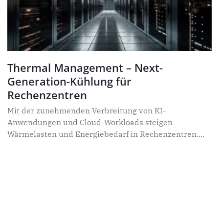
Thermal Management – Next-
Generation-Kühlung für
Rechenzentren
Mit der zunehmenden Verbreitung von KI-
Anwendungen und Cloud-Workloads steigen
Wärmelasten und Energiebedarf in Rechenzentren.
Dieser Wandel verläuft nicht mehr schrittweise: GPU-
Cluster treiben die Leistungsdichte auf über 50 kW
pro Rack, wodurch klassische Luftkühlung an
physikalische Grenzen stößt. Fortschrittliches
Thermal Management wird damit zur Voraussetzung
für skalierbare KI-Infrastrukturen.