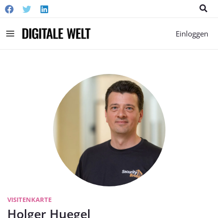
Suc
Main
Einloggen
Menu
VISITENKARTE
Holger Huegel