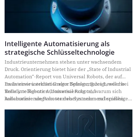
Intelligente Automatisierung als
strategische Schlüsseltechnologie
Industrieunternehmen stehen unter wachsendem
Druck. Orientierung bietet hier der „State of Industrial
Automation“-Report von Universal Robots, der auf
Basis einer internationalen Befragung zeigt, welche
Im Interview erklärt Gregor Spieker, Sales Leader bei
Rolle intelligente Automatisierung und
Teradyne Robotics (Universal Robots), warum sich
kollaborierende Roboter dabei zunehmend spielen.
Automatisierung von starren Systemen zu lernfähigen
Partnern entwickelt – und was die Studienergebnisse
über den Reifegrad der Industrie verraten.