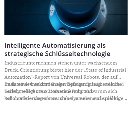
Intelligente Automatisierung als
strategische Schlüsseltechnologie
Industrieunternehmen stehen unter wachsendem
Druck. Orientierung bietet hier der „State of Industrial
Automation“-Report von Universal Robots, der auf
Basis einer internationalen Befragung zeigt, welche
Im Interview erklärt Gregor Spieker, Sales Leader bei
Rolle intelligente Automatisierung und
Teradyne Robotics (Universal Robots), warum sich
kollaborierende Roboter dabei zunehmend spielen.
Automatisierung von starren Systemen zu lernfähigen
Partnern entwickelt – und was die Studienergebnisse
über den Reifegrad der Industrie verraten.