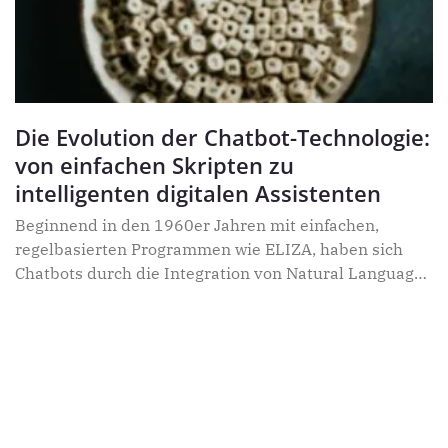
Die Evolution der Chatbot-Technologie:
von einfachen Skripten zu
intelligenten digitalen Assistenten
Beginnend in den 1960er Jahren mit einfachen,
regelbasierten Programmen wie ELIZA, haben sich
Chatbots durch die Integration von Natural Language
Processing (NLP) im Jahr 2000 und durch die
Einführung sprachgesteuerter Assistenten wie Siri im
Jahr 2010 erheblich weiterentwickelt. Seit 2021
dominieren generative KI-Modelle wie ChatGPT, die in
der Lage sind, komplexe und kreative Aufgaben zu
übernehmen. Mit Blick in die Zukunft könnten
autonome digitale Assistenten, die eigenständig