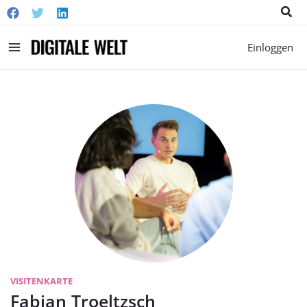
Suc
Main
Einloggen
Menu
VISITENKARTE
Fabian Troeltzsch