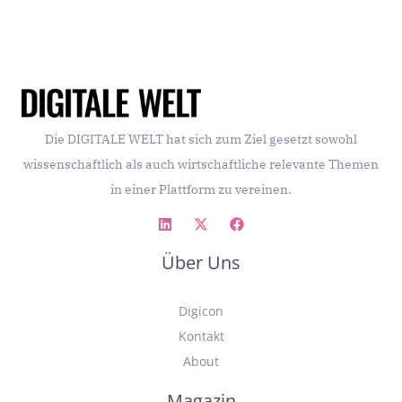
Datenbank. Laut einer Umfrage unter 608
Führungskräften sehen 71 Prozent in der Kombination
von Blockchain und KI zahlreiche Möglichkeiten am
Horizont aufscheinen. Das Potenzial dieser
Technologien zeigt sich besonders in den folgenden
fünf Anwendungsbereichen:
Die DIGITALE WELT hat sich zum Ziel gesetzt sowohl
wissenschaftlich als auch wirtschaftliche relevante Themen
in einer Plattform zu vereinen.
Über Uns
Digicon
Kontakt
About
Magazin