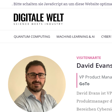
. Bitte schalten sie JavaScript an um diese Website optima
QUANTUM COMPUTING
MACHINE-LEARNING & AI
CYBER 
VISITENKARTE
David Evan
VP Product Man
GoTo
David Evans ist V
Produktmanager du
Bereichen Cybers