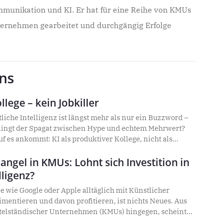
unikation und KI. Er hat für eine Reihe von KMUs
ternehmen gearbeitet und durchgängig Erfolge
ans
llege – kein Jobkiller
iche Intelligenz ist längst mehr als nur ein Buzzword –
gelingt der Spagat zwischen Hype und echtem Mehrwert?
 es ankommt: KI als produktiver Kollege, nicht als
rderungen und seine Vision einer partnerschaftlichen
nvoll und sicher einsetzen – und warum jetzt der
ngel in KMUs: Lohnt sich Investition in
sem Interview.
lligenz?
 wie Google oder Apple alltäglich mit Künstlicher
rimentieren und davon profitieren, ist nichts Neues. Aus
ttelständischer Unternehmen (KMUs) hingegen, scheint