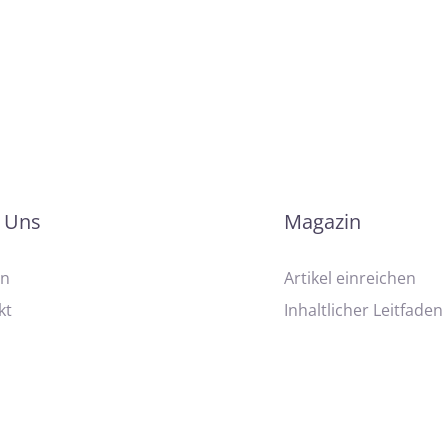
ttlicher Technologien vor allem mit diversen
erbunden zu sein.
 Uns
Magazin
on
Artikel einreichen
kt
Inhaltlicher Leitfaden