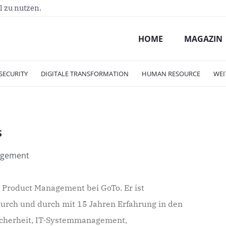
l zu nutzen.
HOME
MAGAZIN
SECURITY
DIGITALE TRANSFORMATION
HUMAN RESOURCE
WEI
s
agement
P Product Management bei GoTo. Er ist
rch und durch mit 15 Jahren Erfahrung in den
icherheit, IT-Systemmanagement,