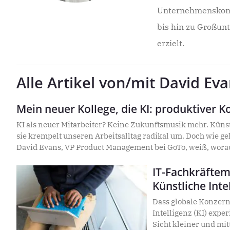
Unternehmenskomm
bis hin zu Großun
erzielt.
Alle Artikel von/mit David Ev
Mein neuer Kollege, die KI: produktiver Ko
KI als neuer Mitarbeiter? Keine Zukunftsmusik mehr. Künstl
sie krempelt unseren Arbeitsalltag radikal um. Doch wie 
David Evans, VP Product Management bei GoTo, weiß, worauf
Jobkiller. Im Interview spricht er über Chancen, Herausfo
Zukunft von Mensch und Maschine. Wie Unternehmen KI sin
IT-Fachkräftema
perfekte Zeitpunkt für den Wandel ist – erfahren Sie in die
Künstliche Inte
Dass globale Konzerne
Intelligenz (KI) expe
Sicht kleiner und mi