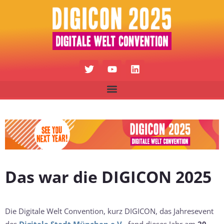
T
Y
L
w
o
i
i
u
n
t
t
k
t
u
e
e
b
d
r
e
i
n
Das war die DIGICON 2025
Die Digitale Welt Convention, kurz DIGICON, das Jahresevent